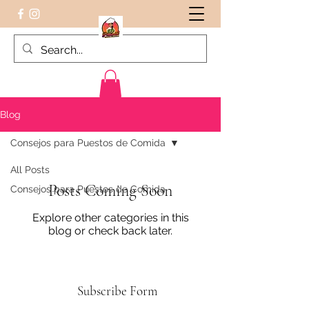
Blog
Consejos para Puestos de Comida
Peruvian food on the Go
All Posts
Posts Coming Soon
Consejos para Puestos de Comida
Explore other categories in this
blog or check back later.
Subscribe Form