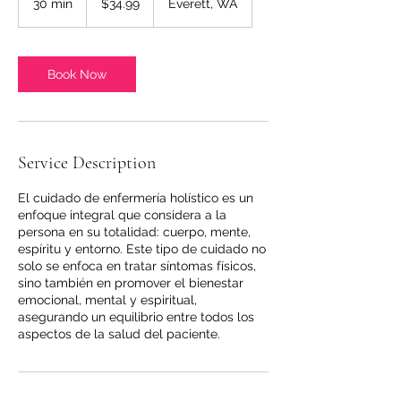
30 min
3
$34.99
Everett, WA
dollars
0
m
i
n
Book Now
Service Description
El cuidado de enfermería holístico es un
enfoque integral que considera a la
persona en su totalidad: cuerpo, mente,
espíritu y entorno. Este tipo de cuidado no
solo se enfoca en tratar síntomas físicos,
sino también en promover el bienestar
emocional, mental y espiritual,
asegurando un equilibrio entre todos los
aspectos de la salud del paciente.