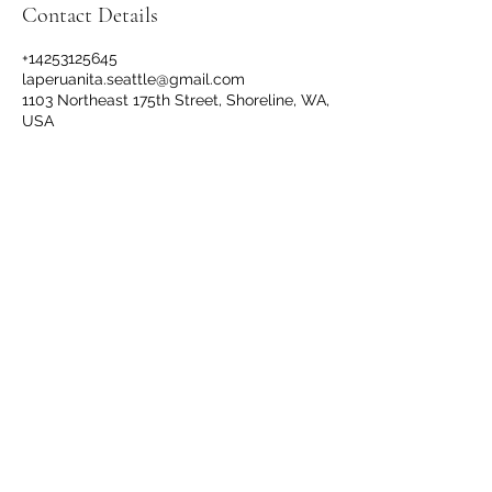
Contact Details
+14253125645
laperuanita.seattle@gmail.com
1103 Northeast 175th Street, Shoreline, WA,
USA
Subscribe Form