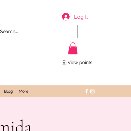
Log In
View points
Blog
More
omida