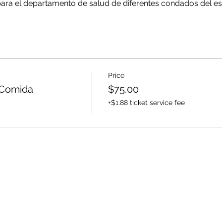
para el departamento de salud de diferentes condados del est
 entrevistas de inspección para practicar y como arreglar fa
Price
 Comida
$75.00
+$1.88 ticket service fee