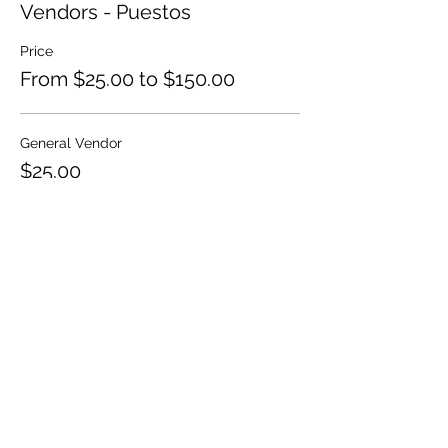
Vendors - Puestos
Price
From $25.00 to $150.00
General Vendor
$25.00
+$0.63 ticket service fee
Food Vendor
$100.00
+$2.50 ticket service fee
Food Truck Vendor
$150.00
+$3.75 ticket service fee