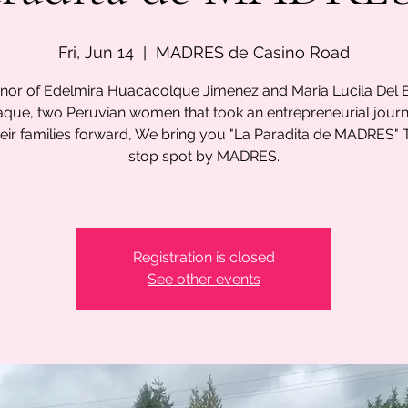
Fri, Jun 14
  |  
MADRES de Casino Road
onor of Edelmira Huacacolque Jimenez and Maria Lucila Del 
aque, two Peruvian women that took an entrepreneurial journ
heir families forward, We bring you "La Paradita de MADRES" Th
stop spot by MADRES.
Registration is closed
See other events