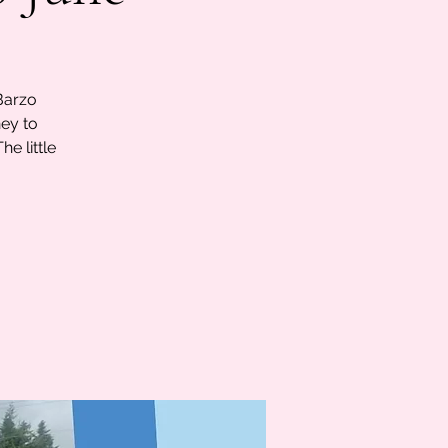
Barzo
ey to
e little