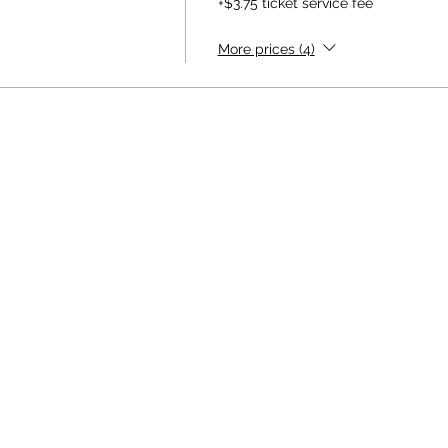
+$3.75 ticket service fee
More prices (4)