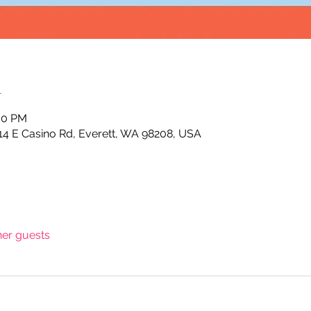
n
:00 PM
4 E Casino Rd, Everett, WA 98208, USA
her guests