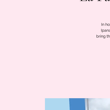
In h
Ipan
bring t