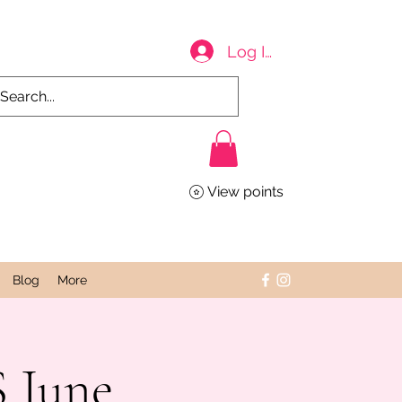
Log In
View points
Blog
More
 June